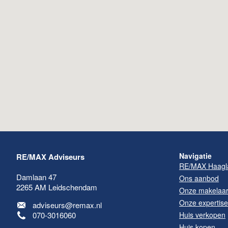
Navigatie
RE/MAX Adviseurs
RE/MAX Haagl
Damlaan 47
Ons aanbod
2265 AM
Leidschendam
Onze makelaa
Onze expertis
adviseurs@remax.nl
070-3016060
Huis verkopen
Huis kopen