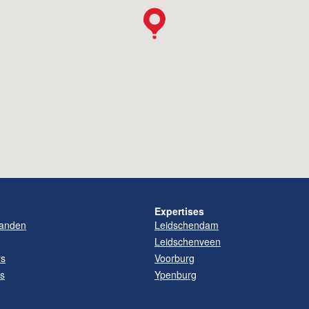
Expertises
anden
Leidschendam
Leidschenveen
rs
Voorburg
es
Ypenburg