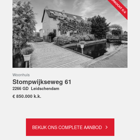
Woonhuis
Stompwijkseweg 61
2266 GD
Leidschendam
€
850.000 k.k.
BEKIJK ONS COMPLETE AANBOD