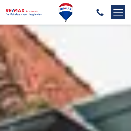
RE/MAX HAAGLANDEN
ONS AANBOD
ONZE MAKELAARS
ONZE EXPERTISES
HUIS VERKOPEN
HUIS KOPEN
HUIS VERHUREN
ONZE DIENSTEN
CONTACT