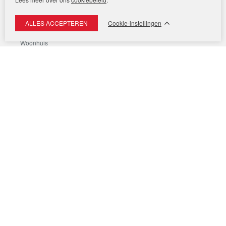
Cookie-instellingen
Woonhuis
Tuinderijstraat 9
2265 XS
LEIDSCHENDAM
Appartement/maisonnette
Hebriden 179