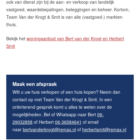
ook van dienst zijn bij de aan- en verkoop van landelijk
vastgoed, waardebepalingen, beleggingen en beheer. Kortom,
Team Van der Krogt & Smit is van alle (vastgoed-) markten
thuis.
Bekijk het
woningaanbod van Bert van der Krogt en Herbert
Smit
Maak een afspraak
Wilt u uw huis verkopen of een huis kopen? Neem dan
contact op met Team Van der Krogt & Smit. In een
oriënterend gesprek komt u alles te weten over de
mogelijkheden. Bel of Whatsapp naar Bert
06-
29032858
of Herbert
06-36584641
of email
naar
bertvanderkrogt@remax.nl
of
herbertsmit@remax.nl