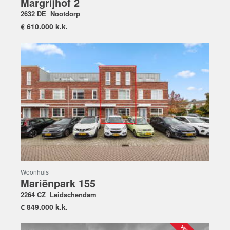
Margrijhof 2
2632 DE
Nootdorp
€
610.000 k.k.
Woonhuis
Mariënpark 155
2264 CZ
Leidschendam
€
849.000 k.k.