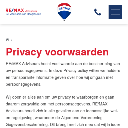
RE/MAX HAAGLANDEN
ONS AANBOD
Privacy voorwaarden
ONZE MAKELAARS
ONZE EXPERTISES
RE/MAX Adviseurs hecht veel waarde aan de bescherming van
HUIS VERKOPEN
uw persoonsgegevens. In deze Privacy policy willen we heldere
en transparante informatie geven over hoe wij omgaan met
HUIS KOPEN
persoonsgegevens.
HUIS VERHUREN
ONZE DIENSTEN
Wij doen er alles aan om uw privacy te waarborgen en gaan
daarom zorgvuldig om met persoonsgegevens. RE/MAX
CONTACT
Adviseurs houdt zich in alle gevallen aan de toepasselijke wet-
en regelgeving, waaronder de Algemene Verordening
Gegevensbescherming. Dit brengt met zich mee dat wij in ieder