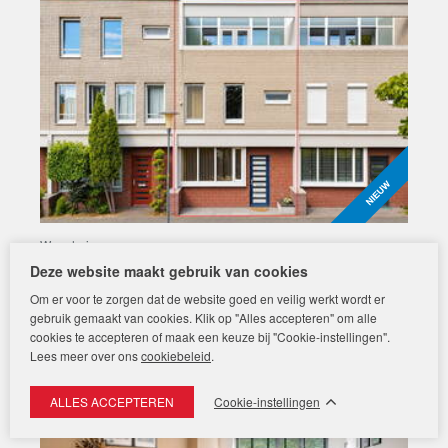
Woonhuis
Hagesteinstraat 4
Deze website maakt gebruik van cookies
2729 BA
Zoetermeer
Om er voor te zorgen dat de website goed en veilig werkt wordt er
€
570.000 k.k.
gebruik gemaakt van cookies. Klik op "Alles accepteren" om alle
cookies te accepteren of maak een keuze bij "Cookie-instellingen".
Lees meer over ons
cookiebeleid
.
Cookie-instellingen