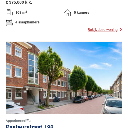
€
375.000 k.k.
2
108 m
5 kamers
4 slaapkamers
Bekijk deze woning
Appartement/flat
Pasteurstraat 198