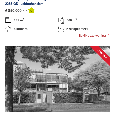
2266 GD
Leidschendam
€
850.000 k.k.
C
2
2
131 m
568 m
6 kamers
5 slaapkamers
Bekijk deze woning