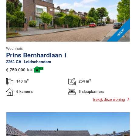
Woonhuis
Prins Bernhardlaan 1
2264 CA
Leidschendam
+++
€
750.000 k.k.
A
2
2
140 m
254 m
6 kamers
5 slaapkamers
Bekijk deze woning