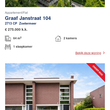
Appartement/flat
Graaf Janstraat 104
2713 CP
Zoetermeer
€
275.000 k.k.
2
64 m
2 kamers
1 slaapkamer
Bekijk deze woning