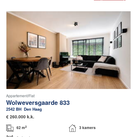
Appartement/flat
Wolweversgaarde 833
2542 BH
Den Haag
€
260.000 k.k.
2
62 m
3 kamers