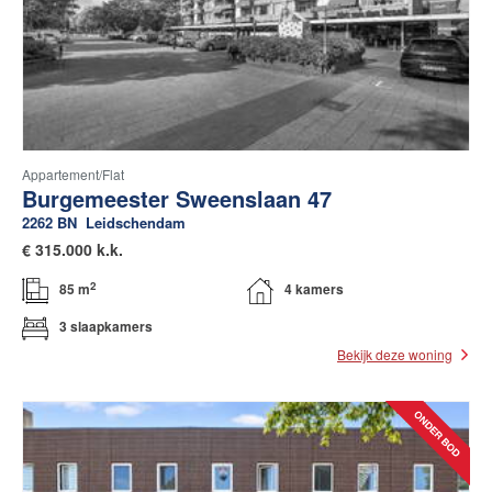
Appartement/flat
Burgemeester Sweenslaan 47
2262 BN
Leidschendam
€
315.000 k.k.
2
85 m
4 kamers
3 slaapkamers
Bekijk deze woning