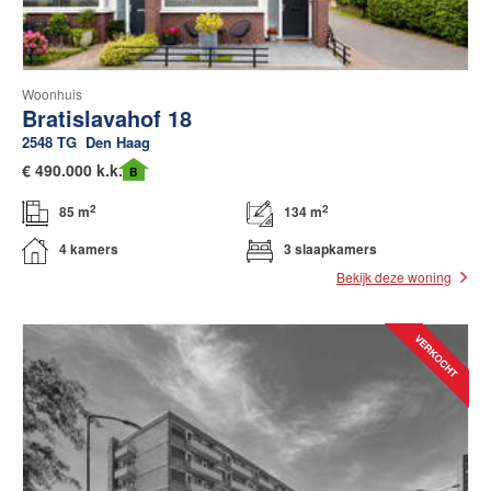
Woonhuis
Bratislavahof 18
2548 TG
Den Haag
€
490.000 k.k.
B
2
2
85 m
134 m
4 kamers
3 slaapkamers
Bekijk deze woning