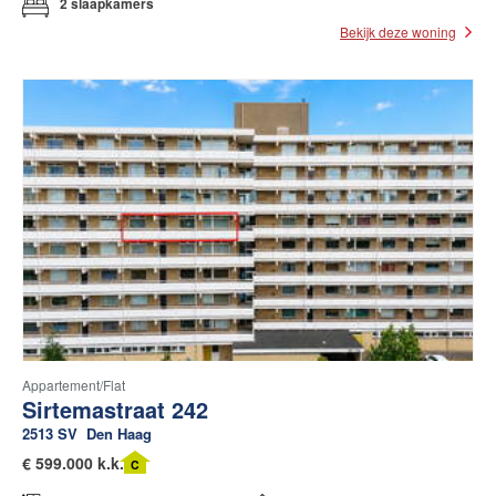
2 slaapkamers
Bekijk deze woning
Appartement/flat
Sirtemastraat 242
2513 SV
Den Haag
€
599.000 k.k.
C