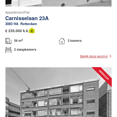
Appartement/flat
Carnisselaan 23A
3083 HA
Rotterdam
€
235.000 k.k.
C
2
56 m
3 kamers
2 slaapkamers
Bekijk deze woning