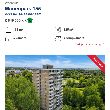
Woonhuis
Mariënpark 155
2264 CZ
Leidschendam
€
849.000 k.k.
A
2
2
161 m
125 m
5 kamers
4 slaapkamers
Bekijk deze woning