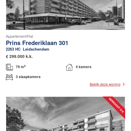
Appartement/flat
Prins Frederiklaan 301
2263 HC
Leidschendam
€
299.000 k.k.
2
79 m
4 kamers
3 slaapkamers
Bekijk deze woning