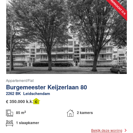
Appartement/flat
Burgemeester Keijzerlaan 80
2262 BK
Leidschendam
€
350.000 k.k.
C
2
85 m
2 kamers
1 slaapkamer
Bekijk deze woning