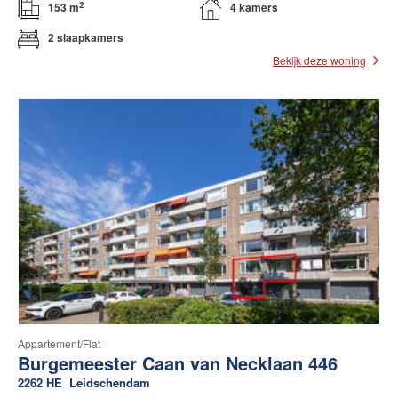
2
153 m
4 kamers
2 slaapkamers
Bekijk deze woning
Appartement/flat
Burgemeester Caan van Necklaan 446
2262 HE
Leidschendam