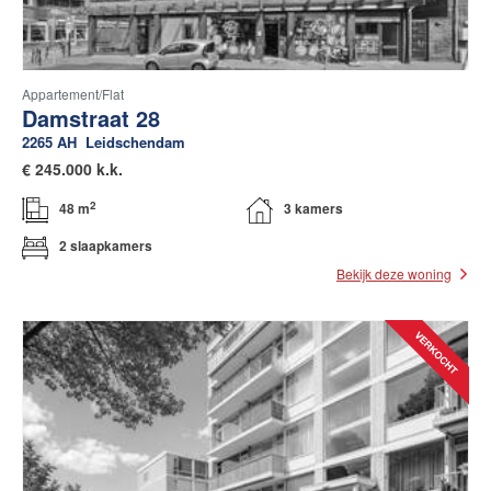
Appartement/flat
Damstraat 28
2265 AH
Leidschendam
€
245.000 k.k.
2
48 m
3 kamers
2 slaapkamers
Bekijk deze woning