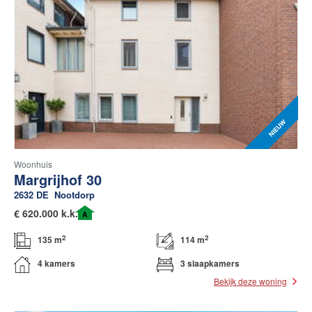
Woonhuis
Margrijhof 30
2632 DE
Nootdorp
€
620.000 k.k.
A
2
2
135 m
114 m
4 kamers
3 slaapkamers
Bekijk deze woning