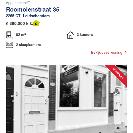
Appartement/flat
Roomolenstraat 35
2265 CT
Leidschendam
€
390.000 k.k.
C
2
82 m
3 kamers
2 slaapkamers
Bekijk deze woning