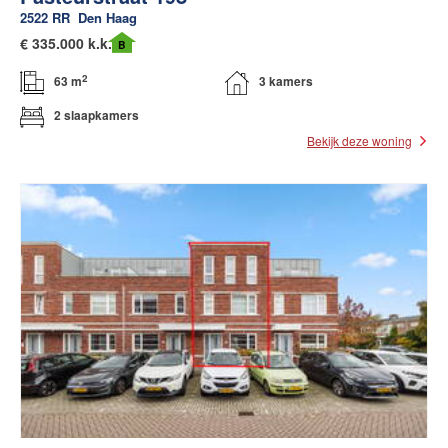
2522 RR
Den Haag
€
335.000 k.k.
B
2
63 m
3 kamers
2 slaapkamers
Bekijk deze woning