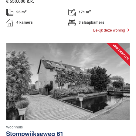
€
550.000 k.k.
2
2
96 m
171 m
4 kamers
3 slaapkamers
Bekijk deze woning
Woonhuis
Stompwijkseweg 61