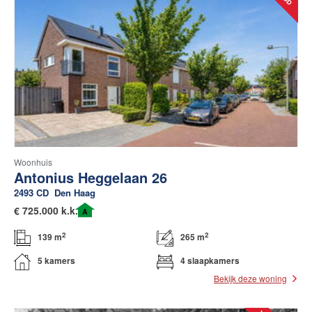
Woonhuis
Antonius Heggelaan 26
2493 CD
Den Haag
€
725.000 k.k.
A
2
2
139 m
265 m
5 kamers
4 slaapkamers
Bekijk deze woning