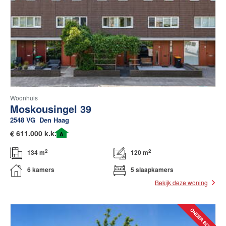
Woonhuis
Moskousingel 39
2548 VG
Den Haag
€
611.000 k.k.
A
2
2
134 m
120 m
6 kamers
5 slaapkamers
Bekijk deze woning