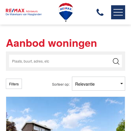
RE/MAX HAAGLANDEN
Aanbod woningen
ONS AANBOD
ONZE MAKELAARS
ONZE EXPERTISES
HUIS VERKOPEN
HUIS KOPEN
Filters
Sorteer op:
HUIS VERHUREN
ONZE DIENSTEN
CONTACT