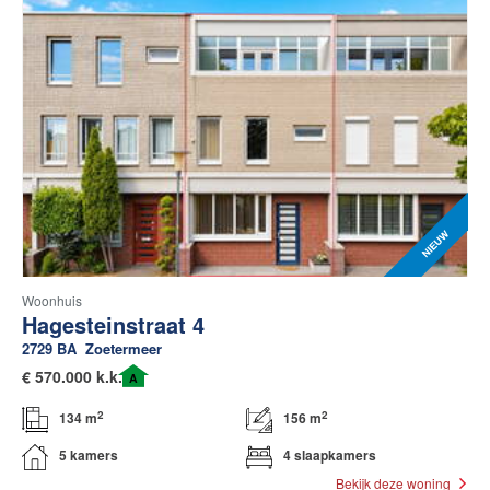
Woonhuis
Hagesteinstraat 4
2729 BA
Zoetermeer
€
570.000 k.k.
A
2
2
134 m
156 m
5 kamers
4 slaapkamers
Bekijk deze woning