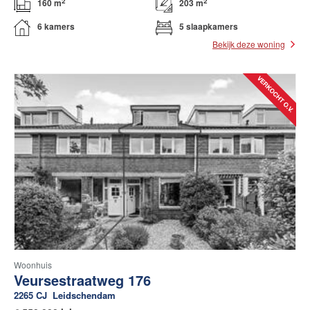
2
2
160 m
203 m
6 kamers
5 slaapkamers
Bekijk deze woning
Woonhuis
Veursestraatweg 176
2265 CJ
Leidschendam