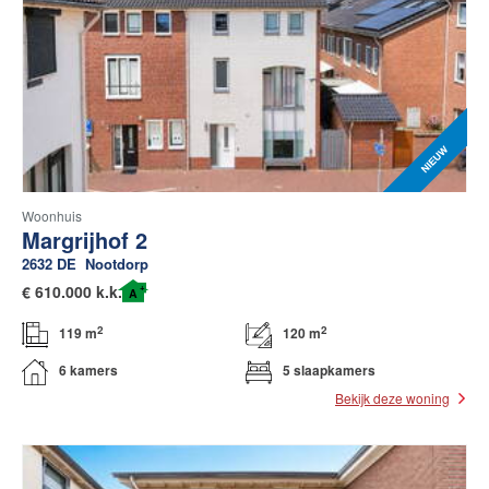
Woonhuis
Margrijhof 2
2632 DE
Nootdorp
+
€
610.000 k.k.
A
2
2
119 m
120 m
6 kamers
5 slaapkamers
Bekijk deze woning