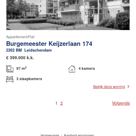
Appartement/flat
Burgemeester Keijzerlaan 174
2262 BM
Leidschendam
€
399.000 k.k.
2
97 m
4 kamers
3 slaapkamers
Bekijk deze woning
1
2
Volgende
Aanbod woningen
Homepage