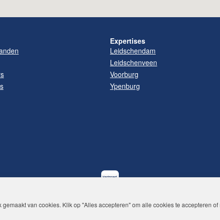
Expertises
anden
Leidschendam
Leidschenveen
rs
Voorburg
es
Ypenburg
k gemaakt van cookies. Klik op "Alles accepteren" om alle cookies te accepteren o