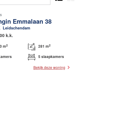
s
ngin Emmalaan 38
K
Leidschendam
00 k.k.
2
2
0 m
281 m
kamers
5 slaapkamers
Bekijk deze woning