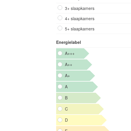
3+ slaapkamers
4+ slaapkamers
5+ slaapkamers
Energielabel
A+++
A++
A+
A
B
C
D