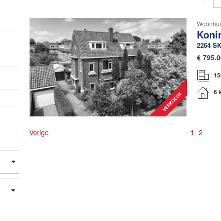
Woonhui
Koni
2264 S
€
795.0
15
6 
Vorige
1
2