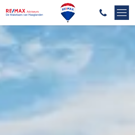
RE/MAX HAAGLANDEN
ONS AANBOD
ONZE MAKELAARS
ONZE EXPERTISES
HUIS VERKOPEN
HUIS KOPEN
HUIS VERHUREN
ONZE DIENSTEN
CONTACT