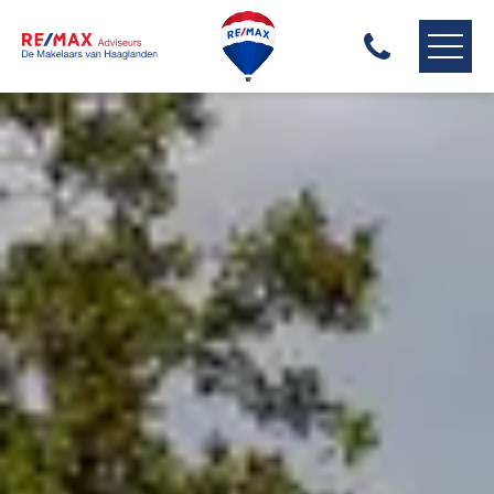
RE/MAX HAAGLANDEN
ONS AANBOD
ONZE MAKELAARS
ONZE EXPERTISES
HUIS VERKOPEN
HUIS KOPEN
HUIS VERHUREN
ONZE DIENSTEN
CONTACT