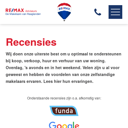
RE/MAX HAAGLANDEN
Recensies
ONS AANBOD
ONZE MAKELAARS
Wij doen onze uiterste best om u optimaal te ondersteunen
ONZE EXPERTISES
bij koop, verkoop, huur en verhuur van uw woning.
Overdag, 's avonds en in het weekend. Velen zijn u al voor
HUIS VERKOPEN
geweest en hebben de voordelen van onze zelfstandige
HUIS KOPEN
makelaars ervaren. Lees hier hun ervaringen.
HUIS VERHUREN
ONZE DIENSTEN
Onderstaande recensies zijn o.a. afkomstig van:
CONTACT