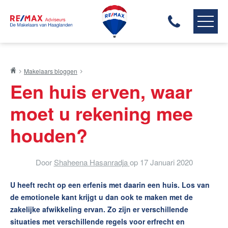
RE/MAX HAAGLANDEN
Makelaars bloggen
ONS AANBOD
Een huis erven, waar
ONZE MAKELAARS
moet u rekening mee
ONZE EXPERTISES
HUIS VERKOPEN
houden?
HUIS KOPEN
HUIS VERHUREN
Door
Shaheena Hasanradja
op
17 Januari 2020
ONZE DIENSTEN
U heeft recht op een erfenis met daarin een huis. Los van
CONTACT
de emotionele kant krijgt u dan ook te maken met de
zakelijke afwikkeling ervan. Zo zijn er verschillende
situaties met verschillende regels voor erfrecht en