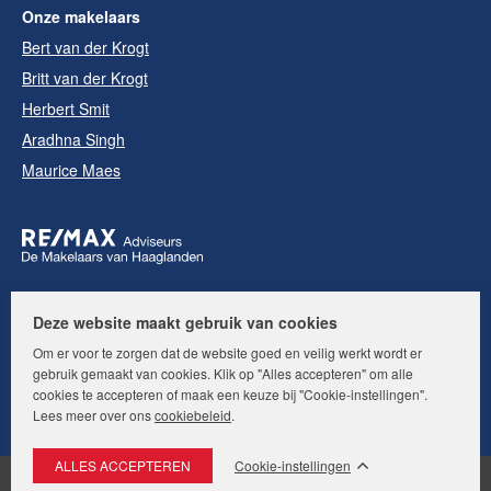
Onze makelaars
Bert van der Krogt
Britt van der Krogt
Herbert Smit
Aradhna Singh
Maurice Maes
Deze website maakt gebruik van cookies
Volg ons op:
Om er voor te zorgen dat de website goed en veilig werkt wordt er
gebruik gemaakt van cookies. Klik op "Alles accepteren" om alle
cookies te accepteren of maak een keuze bij "Cookie-instellingen".
Lees meer over ons
cookiebeleid
.
Cookie-instellingen
© RE/MAX Adviseurs. Alle rechten voorbehouden.
Disclaimer
|
Privacyverklaring